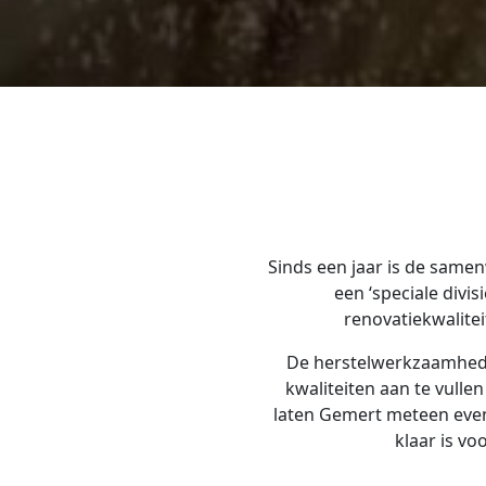
Sinds een jaar is de same
een ‘speciale div
renovatiekwalite
De herstelwerkzaamhede
kwaliteiten aan te vulle
laten Gemert meteen even 
klaar is vo