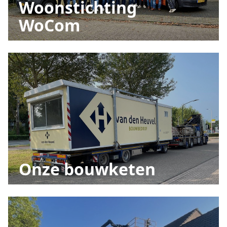
Woonstichting
WoCom
Onze bouwketen