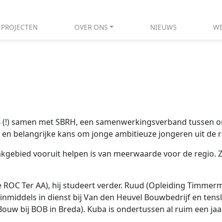
PROJECTEN
OVER ONS
NIEUWS
WE
84 (!) samen met SBRH, een samenwerkingsverband tussen o
 en belangrijke kans om jonge ambitieuze jongeren uit de r
 vakgebied vooruit helpen is van meerwaarde voor de regio. Z
e ROC Ter AA), hij studeert verder. Ruud (Opleiding Timmerm
inmiddels in dienst bij Van den Heuvel Bouwbedrijf en ten
w bij BOB in Breda). Kuba is ondertussen al ruim een jaar 