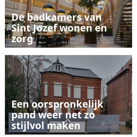
De badkamers van
Sint Jozef wonen en
zorg
Een oorspronkelijk
pand weer net zo
stijlvol maken