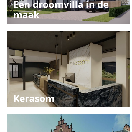
Een droomvilla in de
maak
Kerasom