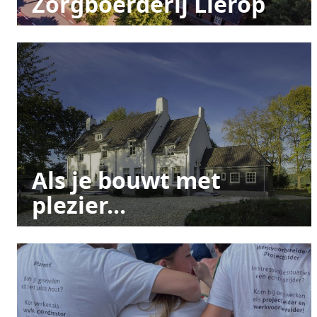
Zorgboerderij Lierop
Als je bouwt met
plezier...