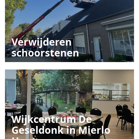
Verwijderen
schoorstenen
Wijkcentrum De
Geseldonk in Mierlo