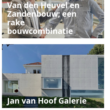
Van den Heuvel en
Zandenbouw; een
rake
bouwcombinatie
Jan van Hoof Galerie