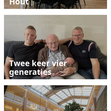
Hout
Twee keer vier
generaties