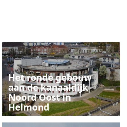
Het ronde gebouw
aan de kanaaldijk
Noord Oost in
Helmond