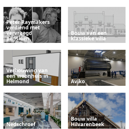
Peter Raymakers
verdiend met
vervroegd
Bouw van een
pensioen
klassieke villa
Verbouwing van
een woonhuis in
Helmond
Aviko
Bouw villa
Nedschroef
Hilvarenbeek