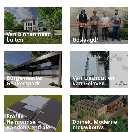
Van binnen naar
buiten
Geslaagd!
Burgemeester
Van Lieshout en
Geukerspark
Van Geloven
Profile.
Helmondse
Domek. Moderne
Banden Centrale
nieuwbouw.