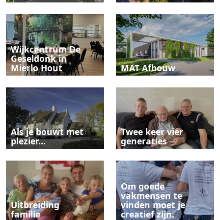
Wijkcentrum De
Geseldonk in
Mierlo Hout
MAT Afbouw
Als je bouwt met
Twee keer vier
plezier...
generaties
Om goede
vakmensen te
Uitbreiding
vinden moet je
familie
creatief zijn.