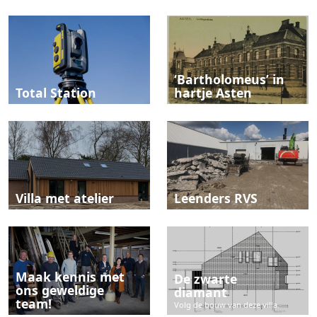
‘Bartholomeus’ in
Total Station
hartje Asten
Villa met atelier
Leenders RVS
Maak kennis met
De zwarte
ons geweldige
diamant
team!
Volg de bouw van deze villa.