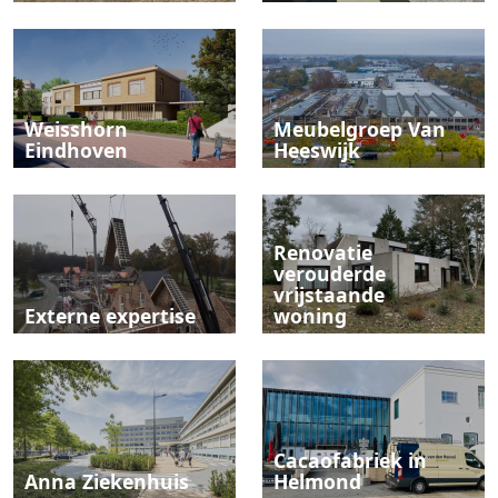
Weisshorn
Meubelgroep Van
Eindhoven
Heeswijk
Renovatie
verouderde
vrijstaande
Externe expertise
woning
Cacaofabriek in
Anna Ziekenhuis
Helmond