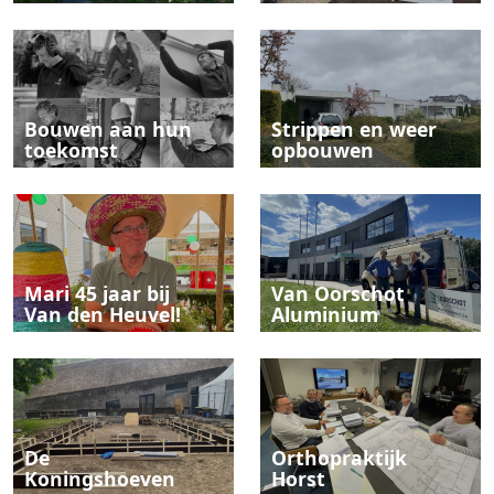
Bouwen aan hun
Strippen en weer
toekomst
opbouwen
Mari 45 jaar bij
Van Oorschot
Van den Heuvel!
Aluminium
De
Orthopraktijk
Koningshoeven
Horst