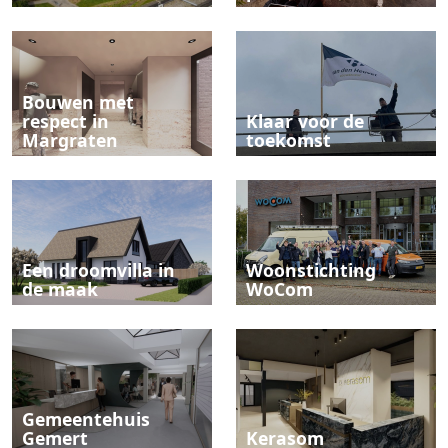
Bouwen met
respect in
Klaar voor de
Margraten
toekomst
Een droomvilla in
Woonstichting
de maak
WoCom
Gemeentehuis
Gemert
Kerasom