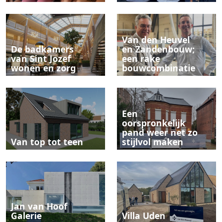
Van den Heuvel
De badkamers
en Zandenbouw;
van Sint Jozef
een rake
wonen en zorg
bouwcombinatie
Een
oorspronkelijk
pand weer net zo
Van top tot teen
stijlvol maken
Jan van Hoof
Galerie
Villa Uden