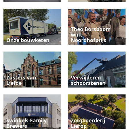
Theo Borsboom
wint
Onze bouwketen
Noordhofprijs
Zusters van
Verwijderen
Liefde
schoorstenen
Swinkels Family
Zorgboerderij
Brewers
Lierop