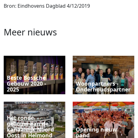
Bron: Eindhovens Dagblad 4/12/2019
Meer nieuws
Beste Bossche
Gebouw 2020 -
Woonpartners -
2025
Onderhoudspartner
Het ronde
gebouw aan de
kanaaldijk Noord
Opening nieuw
Oost in Helmond
pand