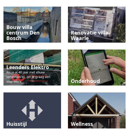
Bouw villa
centrum Den
Renovatie villa
Bosch
Waarle
Leenders Elektro
Als je al 40 jaar met elkaar
samenwerkt, zet je graag een
Onderhoud
stap extra.
Huisstijl
Wellness