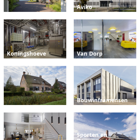
Aviko
Koningshoeve
Van Dorp
Bouwinframensen
Sporten en