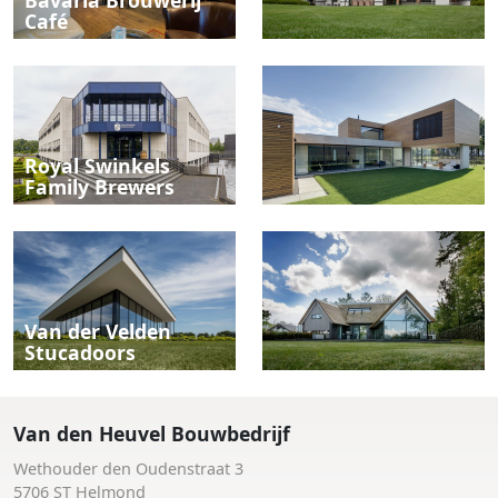
Bavaria Brouwerij
Café
Royal Swinkels
Family Brewers
Van der Velden
Stucadoors
Van den Heuvel Bouwbedrijf
Wethouder den Oudenstraat 3
5706 ST Helmond