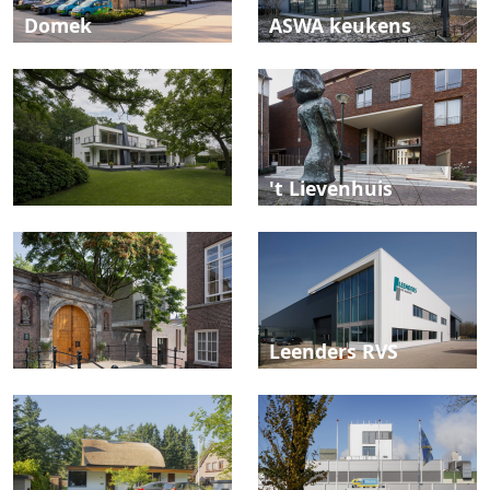
Domek
ASWA keukens
't Lievenhuis
Leenders RVS