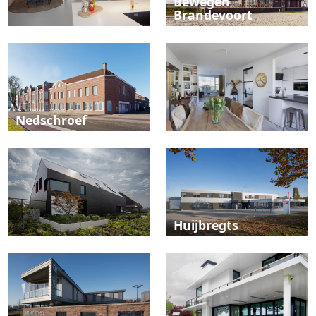
Bewegen
Brandevoort
Nedschroef
Huijbregts