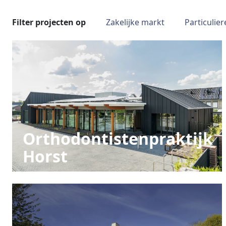
Filter projecten op
Zakelijke markt
Particulie
Orthodontistenpraktijk
Horst