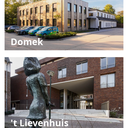
Domek
't Lievenhuis