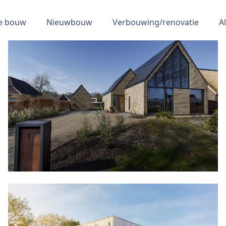
re bouw
Nieuwbouw
Verbouwing/renovatie
A