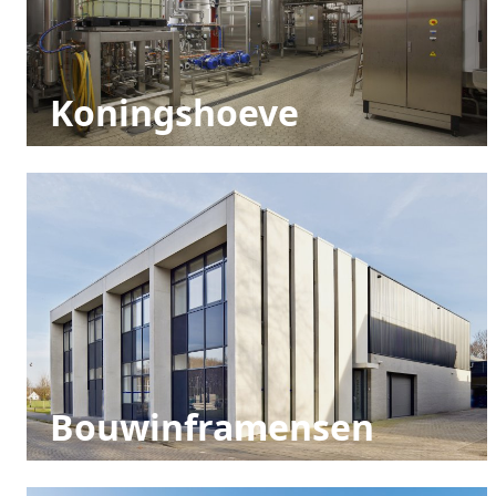
Koningshoeve
Bouwinframensen