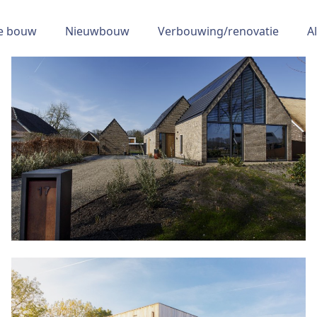
re bouw
Nieuwbouw
Verbouwing/renovatie
A