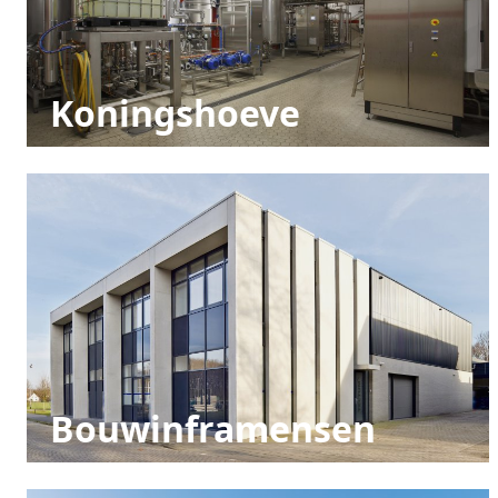
Koningshoeve
Bouwinframensen