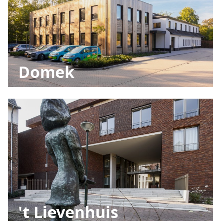
Domek
't Lievenhuis