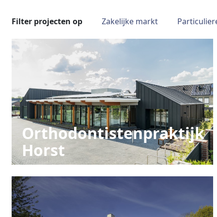
Filter projecten op
Zakelijke markt
Particulie
Orthodontistenpraktijk
Horst