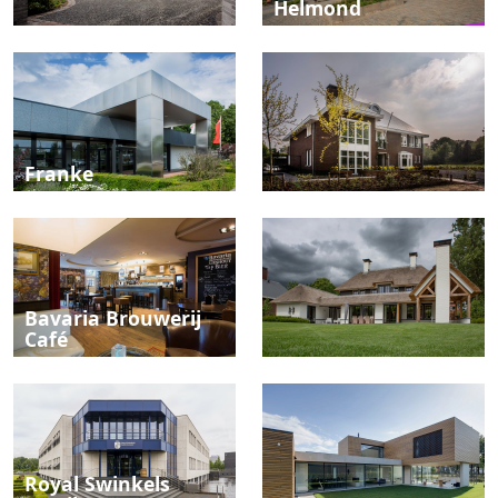
Helmond
Franke
Bavaria Brouwerij
Café
Royal Swinkels