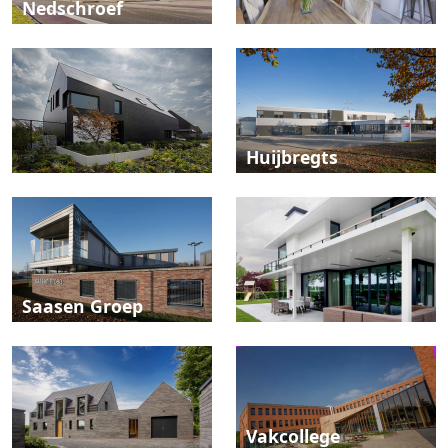
Nedschroef
Huijbregts
Saasen Groep
Vakcollege