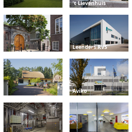
't Lievenhuis
Leenders RVS
Aviko