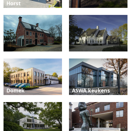
Horst
Domek
ASWA keukens