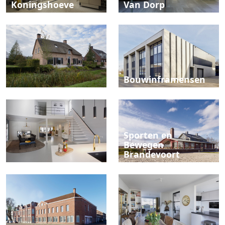
Koningshoeve
Van Dorp
Bouwinframensen
Sporten en
Bewegen
Brandevoort