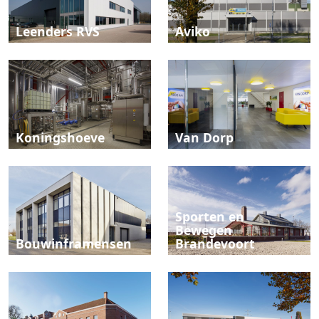
Leenders RVS
Aviko
Koningshoeve
Van Dorp
Sporten en
Bewegen
Bouwinframensen
Brandevoort