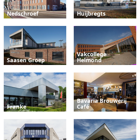
Nedschroef
Huijbregts
Vakcollege
Saasen Groep
Helmond
Bavaria Brouwerij
Franke
Café