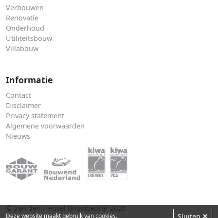
Verbouwen
Renovatie
Onderhoud
Utiliteitsbouw
Villabouw
Informatie
Contact
Disclaimer
Privacy statement
Algemene voorwaarden
Nieuws
© Van den Heuvel Bouwbedrijf 2026
Deze website maakt gebruik van
cookies
.
Sluiten