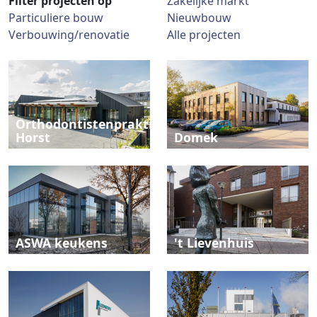
Filter projecten op
Zakelijke markt
Particuliere bouw
Nieuwbouw
Verbouwing/renovatie
Alle projecten
Orthodontistenpraktijk
Horst
Domek
ASWA keukens
't Lievenhuis