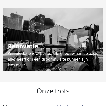
Renovatie
Wat als dat ene al bestaande gebouw aan de basis
alles heeft om een droomhuis te kunnen zijn...
lees meer
Onze trots