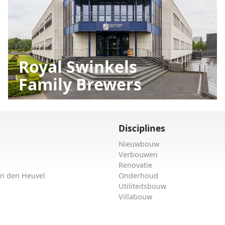
Royal Swinkels
Family Brewers
Disciplines
Nieuwbouw
Verbouwen
Renovatie
an den Heuvel
Onderhoud
Utiliteitsbouw
Villabouw