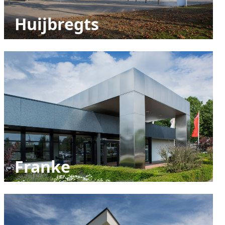
Huijbregts
Franke