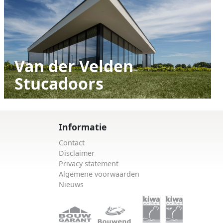
Van der Velden
Stucadoors
Informatie
Contact
Disclaimer
Privacy statement
Algemene voorwaarden
Nieuws