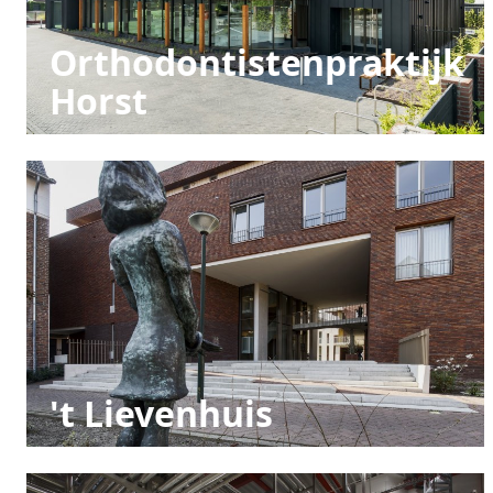
Orthodontistenpraktijk
Horst
't Lievenhuis