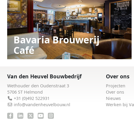
Bavaria Brouwerij
Café
Van den Heuvel Bouwbedrijf
Over ons
Wethouder den Oudenstraat 3
Projecten
5706 ST Helmond
Over ons
+31 (0)492 522931
Nieuws
info@vandenheuvelbouw.nl
Werken bij V