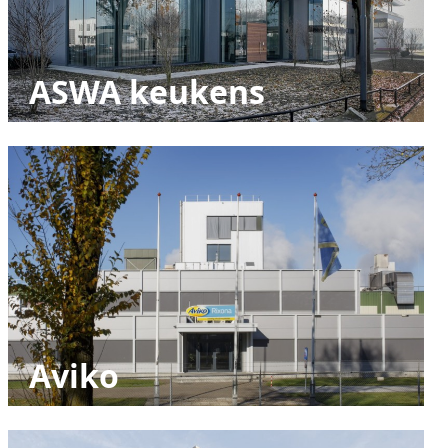
ASWA keukens
Aviko