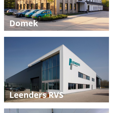
Domek
Leenders RVS