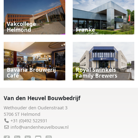
Vakcollege
Helmond
Franke
Bavaria Brouwerij
Royal Swinkels
Café
Family Brewers
Van den Heuvel Bouwbedrijf
Wethouder den Oudenstraat 3
5706 ST Helmond
+31 (0)492 522931
info@vandenheuvelbouw.nl