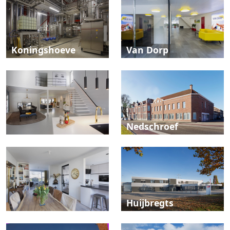
Koningshoeve
Van Dorp
Nedschroef
Huijbregts