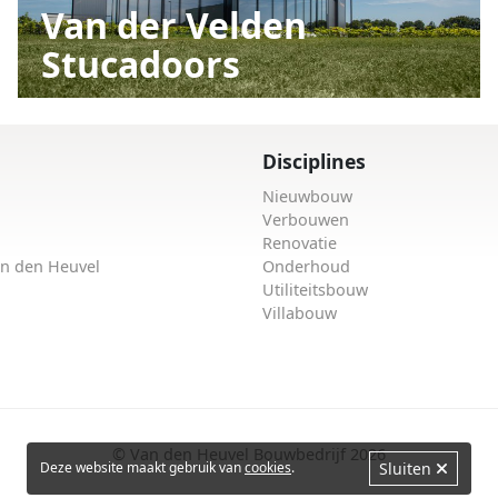
Van der Velden
Stucadoors
Disciplines
Nieuwbouw
Verbouwen
Renovatie
an den Heuvel
Onderhoud
Utiliteitsbouw
Villabouw
© Van den Heuvel Bouwbedrijf 2026
Deze website maakt gebruik van
cookies
.
Sluiten