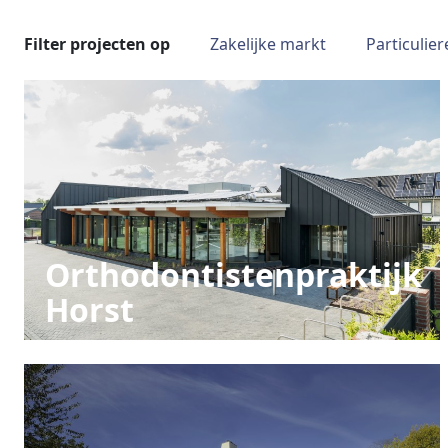
Filter projecten op
Zakelijke markt
Particulie
Orthodontistenpraktijk
Horst