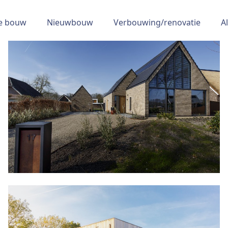
re bouw
Nieuwbouw
Verbouwing/renovatie
A