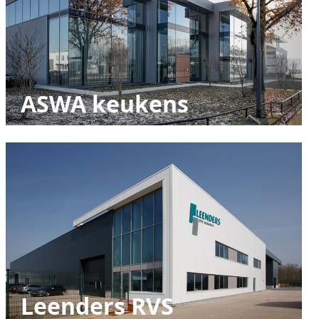
ASWA keukens
Leenders RVS